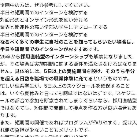
企画中の方は、ぜひ参考にしてください。
半日や短期間でのインターンを検討する
対面形式とオンライン形式を使い分ける
業界と関連性の高い学部の学生にアプローチする
半日や短期間でのインターンを検討する
なるべく多くの学生に自社のことを知ってもらいたい場合は、
半日や短期間でのインターンがおすすめ
です。
25卒から
採用直結型のインターンシップ
も解禁になりました
が、その場合は実施期間に関する要件を満たさなければなりま
せん。具体的には、
5日以上の実施期間を設け、そのうち半分
を超える日数を職場での職業体験に充てる
というものです。
忙しい理系学生が、5日以上のスケジュールを確保すること
は、いくら夏休みと言っても簡単ではないはずです。スケジュ
ールの都合で参加を断念されてしまうぐらいなら、採用直結型
ではなくても、短期間で開催して接点を作る方が良い場合もあ
ります。
また、短期間の開催であればプログラムが作りやすく、受け入
れ側の負担が少ないこともメリットです。