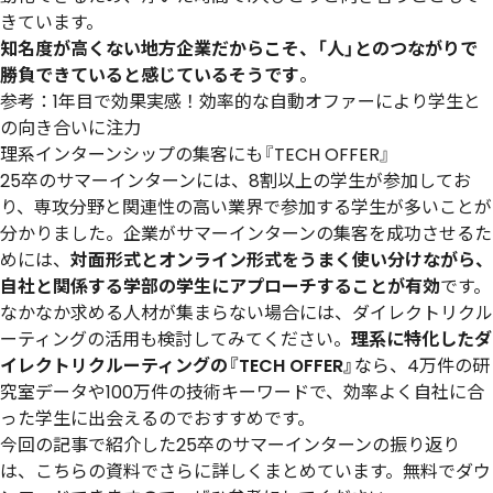
きています。
知名度が高くない地方企業だからこそ、「人」とのつながりで
勝負できていると感じているそうです
。
参考：
1年目で効果実感！効率的な自動オファーにより学生と
の向き合いに注力
理系インターンシップの集客にも『TECH OFFER』
25卒のサマーインターンには、8割以上の学生が参加してお
り、専攻分野と関連性の高い業界で参加する学生が多いことが
分かりました。企業がサマーインターンの集客を成功させるた
めには、
対面形式とオンライン形式をうまく使い分けながら、
自社と関係する学部の学生にアプローチすることが有効
です。
なかなか求める人材が集まらない場合には、ダイレクトリクル
ーティングの活用も検討してみてください。
理系に特化したダ
イレクトリクルーティングの『TECH OFFER』
なら、4万件の研
究室データや100万件の技術キーワードで、効率よく自社に合
った学生に出会えるのでおすすめです。
今回の記事で紹介した25卒のサマーインターンの振り返り
は、こちらの資料でさらに詳しくまとめています。無料でダウ