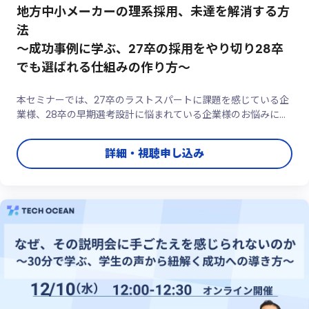
地方中小メーカーの理系採用、未達を解消する方
法
～成功事例に学ぶ、27卒の採用をやり切り28卒
でも選ばれる仕組みの作り方～
本セミナーでは、27卒のラストスパートに課題を感じている企
業様、28卒の早期選考設計に悩まれている企業様のお悩みに、
その場でリアルタイムにお答えします。「今まさに困っているこ
と」「具体的に聞いてみたいこと」を、ぜひお気軽にご相談くだ
詳細・視聴申し込み
さい。理系採用に特化したサービス提供者ならではの視点で、
明日から実践 ...