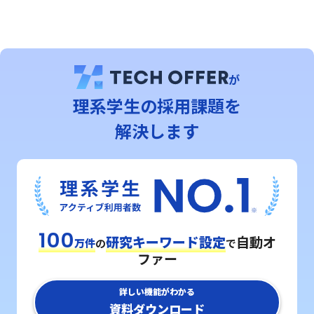
が
理系学⽣の採用課題を
解決します
100
研究キーワード設定
自動オ
万件
の
で
ファー
詳しい機能がわかる
資料ダウンロード