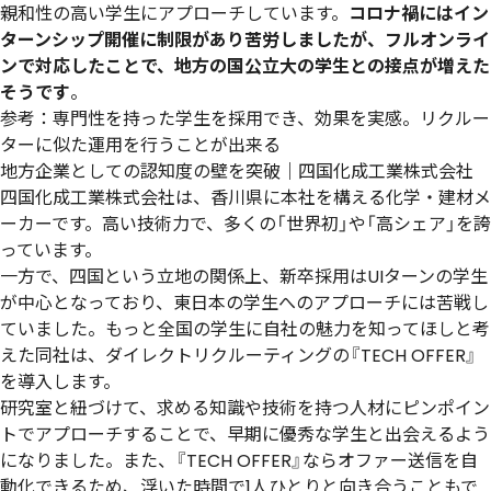
親和性の高い学生にアプローチしています。
コロナ禍にはイン
ターンシップ開催に制限があり苦労しましたが、フルオンライ
ンで対応したことで、地方の国公立大の学生との接点が増えた
そうです
。
参考：
専門性を持った学生を採用でき、効果を実感。リクルー
ターに似た運用を行うことが出来る
地方企業としての認知度の壁を突破｜四国化成工業株式会社
四国化成工業株式会社は、香川県に本社を構える化学・建材メ
ーカーです。高い技術力で、多くの「世界初」や「高シェア」を誇
っています。
一方で、四国という立地の関係上、新卒採用はUIターンの学生
が中心となっており、東日本の学生へのアプローチには苦戦し
ていました。もっと全国の学生に自社の魅力を知ってほしと考
えた同社は、ダイレクトリクルーティングの『TECH OFFER』
を導入します。
研究室と紐づけて、求める知識や技術を持つ人材にピンポイン
トでアプローチすることで、早期に優秀な学生と出会えるよう
になりました。また、『TECH OFFER』ならオファー送信を自
動化できるため、浮いた時間で1人ひとりと向き合うこともで