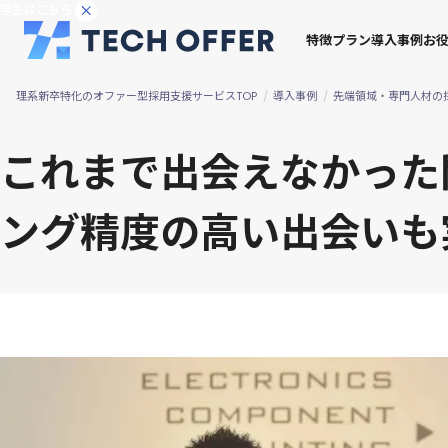
導
学生はこちら
入
特徴
プラン
導入事例
お
の
決
め
理系新卒特化のオファー型採用支援サービスTOP
導入事例
先端領域・専門人材の
手
これまで出会えなかった
ング精度の高い出会いも