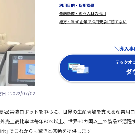
利用目的・採用課題
先端領域・専門人材の採用
地方・BtoB企業で採用競争に勝てない
導入事
テックオ
ダ
日：2022/07/02
部品実装ロボットを中心に、世界の生産現場を支える産業用ロ
外売上高比率は毎年80%以上、世界60カ国以上で製品が活躍
pirit」でこれからも驚きと感動を提供します。