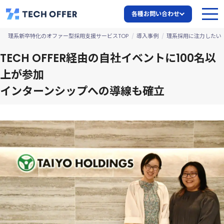
導
入
各種お問い合わせ
の
決
理系新卒特化のオファー型採用支援サービスTOP
導入事例
理系採用に注力したい
め
TECH OFFER経由の自社イベントに100名以
手
上が参加
インターンシップへの導線も確立