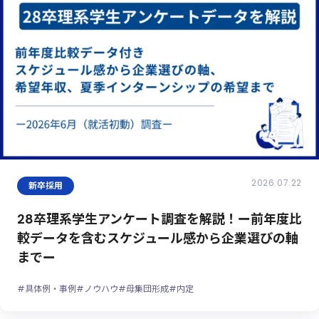
2026.07.22
新卒採用
28卒理系学生アンケート調査を解説！ー前年度比
較データを含むスケジュール感から企業選びの軸
までー
#具体例・事例
#ノウハウ
#母集団形成
#内定