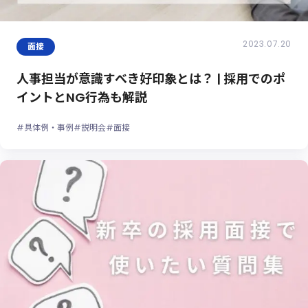
2023.07.20
面接
人事担当が意識すべき好印象とは？ | 採用でのポ
イントとNG行為も解説
#具体例・事例
#説明会
#面接