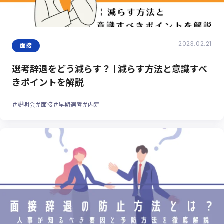
2023.02.21
面接
選考辞退をどう減らす？ | 減らす方法と意識すべ
きポイントを解説
#説明会
#面接
#早期選考
#内定