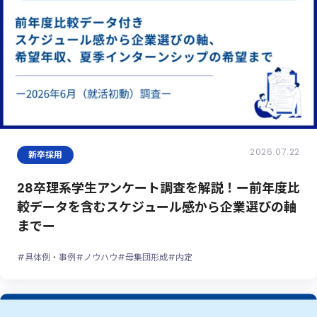
2026.07.22
新卒採用
28卒理系学生アンケート調査を解説！ー前年度比
較データを含むスケジュール感から企業選びの軸
までー
#具体例・事例
#ノウハウ
#母集団形成
#内定