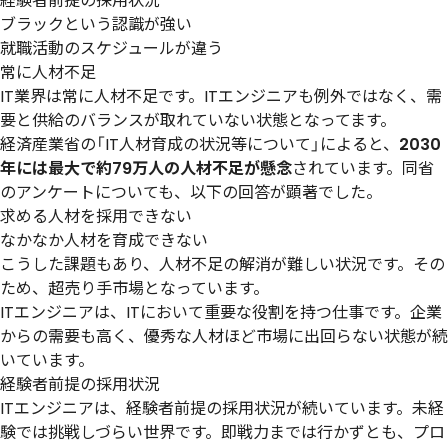
経験者前提の採用状況
ブラックという認識が強い
就職活動のスケジュールが違う
常に人材不足
IT業界は常に人材不足です。ITエンジニアも例外ではなく、需
要と供給のバランスが取れていない状態となってます。
経済産業省の「
IT人材育成の状況等について
」によると、
2030
年には最大で約79万人の人材不足が懸念
されています。同省
のアンケートについても、以下の回答が顕著でした。
求める人材を採用できない
なかなか人材を育成できない
こうした課題もあり、人材不足の解消が難しい状況です。その
ため、超売り手市場となっています。
ITエンジニアは、ITにおいて重要な役割を持つ仕事です。企業
からの需要も高く、優秀な人材ほど市場に出回らない状態が続
いています。
経験者前提の採用状況
ITエンジニアは、経験者前提の採用状況が続いています。未経
験では挑戦しづらい世界です。即戦力までは行かずとも、プロ