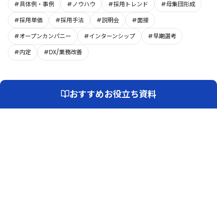
#具体例・事例
#ノウハウ
#採用トレンド
#母集団形成
#採用単価
#採用手法
#説明会
#面接
#オープンカンパニー
#インターンシップ
#早期選考
#内定
#DX/業務改善
おすすめお役立ち資料