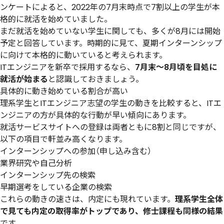
ンケートによると、2022年の7月末時点で7割以上の学生が本
格的に就活を始めていました。
まだ就活を始めていない学生に関しても、多くが8月には開始
予定と回答しています。時期的に見て、夏期インターンシップ
に向けて本格的に動いていると考えられます。
ITエンジニアを新卒で採用するなら、
7月末～8月頃を目処に
就活が始まる
と認識しておきましょう。
具体的に動き始めている割合が高い
理系学生とITエンジニア志望の学生の動きを比較すると、ITエ
ンジニアの方が具体的な行動が早い傾向にあります。
就活サービスサイトへの登録は両者ともに8割と同じですが、
以下の項目で軒並み高くなります。
インターンシップへの参加（申し込み含む）
業界研究や自己分析
インターンシップ先の検索
早期選考をしている企業の検索
これらの動きの速さは、内定にも現れています。
理系学生全体
で見ても内定の取得率がトップであり、修士課程も同様の結果
です。