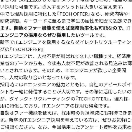
い採用も可能です。導入するメリットは大きいと言えます。
中でも理系採用に特化した『TECH OFFER』なら、研究内容や
研究詳細、キーワードに至るまで学生の属性を細かく設定でき
ます。
自動オファー機能を使えば業務効率化も可能なので、IT
エンジニアの採用ならぜひ採用したいツール
です。
新卒でITエンジニアを採用するならダイレクトリクルーティン
グの『TECH OFFER』
ITエンジニアは、人材不足が叫ばれて久しい職種です。経済産
業省のデータからも、今後も人材不足が改善される見込みは薄
いとされています。そのため、ITエンジニアが欲しい企業間
で、人材の取り合いとなっています。
採用時にはITエンジニアの魅力とともに、自社のアピールポイ
ントも一緒に発信することが大切です。その際に活用したいの
が、ダイレクトリクルーティングの『TECH OFFER』。理系採
用に特化しており、ITエンジニアの採用も得意です。
自動オファー機能を使えば、採用時の負担軽減にも期待できま
す。新卒のITエンジニア採用を考えている方は、ぜひお気軽に
ご相談ください。なお、今回活用したアンケート資料をお求め