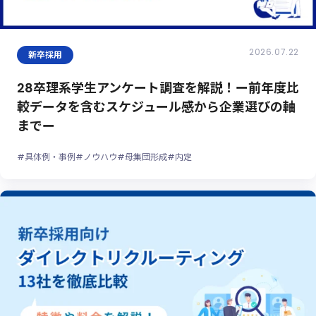
2026.07.22
新卒採用
28卒理系学生アンケート調査を解説！ー前年度比
較データを含むスケジュール感から企業選びの軸
までー
#具体例・事例
#ノウハウ
#母集団形成
#内定