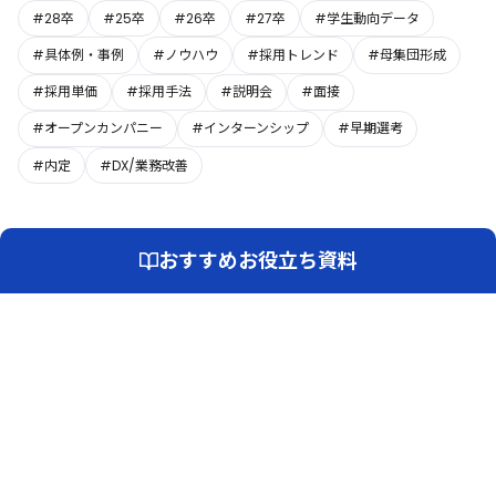
#28卒
#25卒
#26卒
#27卒
#学生動向データ
#具体例・事例
#ノウハウ
#採用トレンド
#母集団形成
#採用単価
#採用手法
#説明会
#面接
#オープンカンパニー
#インターンシップ
#早期選考
#内定
#DX/業務改善
おすすめお役立ち資料