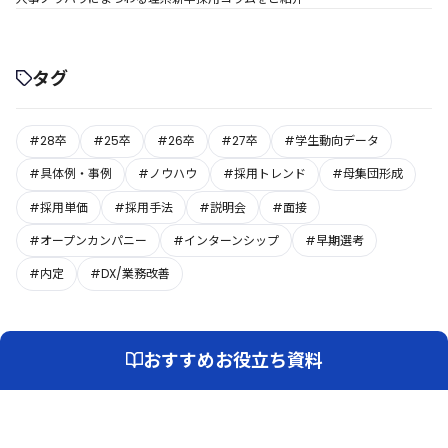
タグ
#28卒
#25卒
#26卒
#27卒
#学生動向データ
#具体例・事例
#ノウハウ
#採用トレンド
#母集団形成
#採用単価
#採用手法
#説明会
#面接
#オープンカンパニー
#インターンシップ
#早期選考
#内定
#DX/業務改善
おすすめお役立ち資料