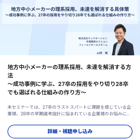
地方中小メーカーの理系採用、未達を解消する方
法
～成功事例に学ぶ、27卒の採用をやり切り28卒
でも選ばれる仕組みの作り方～
本セミナーでは、27卒のラストスパートに課題を感じている企
業様、28卒の早期選考設計に悩まれている企業様のお悩みに、
その場でリアルタイムにお答えします。「今まさに困っているこ
と」「具体的に聞いてみたいこと」を、ぜひお気軽にご相談くだ
詳細・視聴申し込み
さい。理系採用に特化したサービス提供者ならではの視点で、
明日から実践 ...