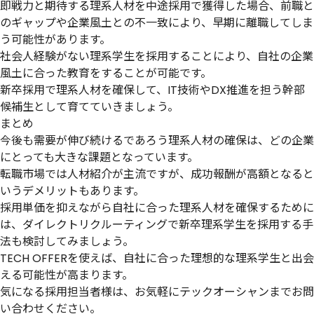
即戦力と期待する理系人材を中途採用で獲得した場合、
前職と
のギャップや企業風土との不一致により、早期に離職してしま
う
可能性があります。
社会人経験がない理系学生を採用することにより、
自社の企業
風土に合った教育をすることが可能
です。
新卒採用で理系人材を確保して、IT技術やDX推進を担う幹部
候補生として育てていきましょう。
まとめ
今後も需要が伸び続けるであろう理系人材の確保は、どの企業
にとっても大きな課題となっています。
転職市場では人材紹介が主流ですが、成功報酬が高額となると
いうデメリットもあります。
採用単価を抑えながら自社に合った理系人材を確保するために
は、
ダイレクトリクルーティングで新卒理系学生を採用する手
法
も検討してみましょう。
TECH OFFERを使えば、自社に合った理想的な理系学生と出会
える可能性が高まります。
気になる採用担当者様は、お気軽にテックオーシャンまでお問
い合わせください。