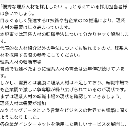
「優秀な理系人材を採用したい…。」と考えている採用担当者様
は多いでしょう。
目まぐるしく発達するIT技術や各企業のDX推進により、
理系
人材の需要は年々高まっています
。
本記事では理系人材の転職手法について分かりやすく解説しま
す。
代表的な人材紹介以外の手法についても触れますので、理系人
材を採用する際の参考にしてください。
理系人材の転職市場
冒頭でも述べたように理系人材の需要は近年伸び続けていま
す。
しかし、需要とは裏腹に
理系人材は不足しており、転職市場で
も企業間で激しい争奪戦が繰り広げられている
のが現状です。
まずは理系人材の転職市場の現状を確認していきましょう。
理系人材は需要が増加
AIやビッグデータという言葉をビジネスの世界でも頻繁に聞く
ようになりました。
各企業が
インターネットを活用した新しいサービス
を展開し、