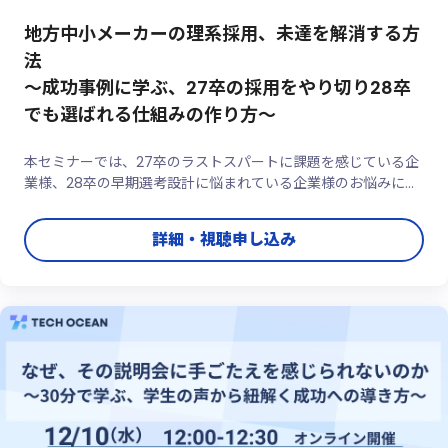
地方中小メーカーの理系採用、未達を解消する方
法
～成功事例に学ぶ、27卒の採用をやり切り28卒
でも選ばれる仕組みの作り方～
本セミナーでは、27卒のラストスパートに課題を感じている企
業様、28卒の早期選考設計に悩まれている企業様のお悩みに、
その場でリアルタイムにお答えします。「今まさに困っているこ
と」「具体的に聞いてみたいこと」を、ぜひお気軽にご相談くだ
詳細・視聴申し込み
さい。理系採用に特化したサービス提供者ならではの視点で、
明日から実践 ...