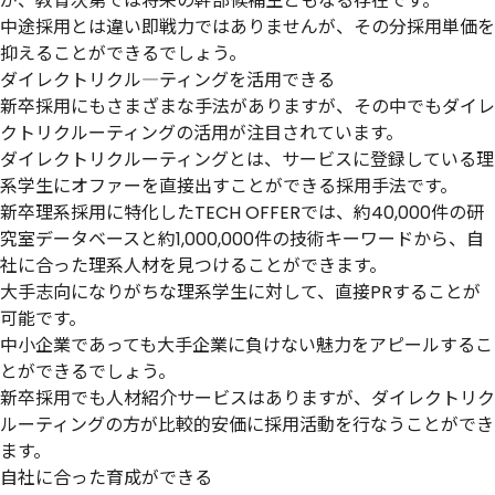
が、教育次第では将来の幹部候補生ともなる存在です。
中途採用とは違い即戦力ではありませんが、その分採用単価を
抑えることができるでしょう。
ダイレクトリクル―ティングを活用できる
新卒採用にもさまざまな手法がありますが、その中でも
ダイレ
クトリクルーティングの活用
が注目されています。
ダイレクトリクルーティングとは、
サービスに登録している理
系学生にオファーを直接出すことができる採用手法
です。
新卒理系採用に特化した
TECH OFFERでは、約40,000件の研
究室データベースと約1,000,000件の技術キーワードから、自
社に合った理系人材を見つけることができます
。
大手志向になりがちな理系学生に対して、直接PRすることが
可能です。
中小企業であっても
大手企業に負けない魅力をアピールするこ
とができる
でしょう。
新卒採用でも人材紹介サービスはありますが、ダイレクトリク
ルーティングの方が比較的安価に採用活動を行なうことができ
ます。
自社に合った育成ができる