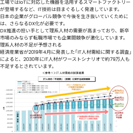
工場ではIoTに対応した機器を活用する
スマートファクトリー
が登場するなど、IT技術は目まぐるしく発達しています。
日本の企業がグローバル競争で今後を生き抜いていくために
は、さらなるDX化が必要
です。
DX推進の担い手として理系人材の需要が高まっており、新卒
市場のみならず転職市場でも企業間競争が激化しています。
理系人材の不足が予想される
経済産業省が2019年4月に発表した「IT人材需給に関する調査」
によると、
2030年にIT人材がワーストシナリオで約79万人も
不足する
とされています。