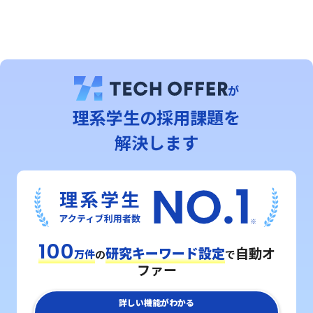
が
理系学⽣の採用課題を
解決します
100
研究キーワード設定
自動オ
万件
の
で
ファー
詳しい機能がわかる