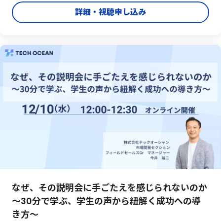
と」「具体的に聞いてみたいこと」を、ぜひお気軽にご相談くだ
詳細・視聴申し込み
さい。理系採用に特化したサービス提供者ならではの視点で、
明日から実践 ...
なぜ、その説明会に手ごたえを感じられないのか
～30分で学ぶ、学生の声から紐解く成功への導
き方～