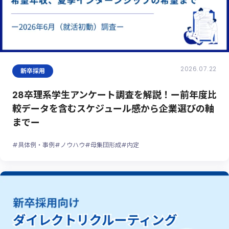
2026.07.22
新卒採用
28卒理系学生アンケート調査を解説！ー前年度比
較データを含むスケジュール感から企業選びの軸
までー
#具体例・事例
#ノウハウ
#母集団形成
#内定