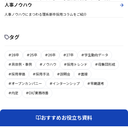
人事ノウハウ
人事ノウハウにまつわる理系新卒採用コラムをご紹介
タグ
#28卒
#25卒
#26卒
#27卒
#学生動向データ
#具体例・事例
#ノウハウ
#採用トレンド
#母集団形成
#採用単価
#採用手法
#説明会
#面接
#オープンカンパニー
#インターンシップ
#早期選考
#内定
#DX/業務改善
おすすめお役立ち資料