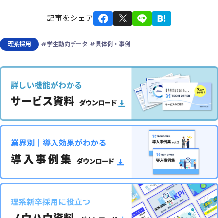
記事をシェア
理系採用
#学生動向データ
#具体例・事例