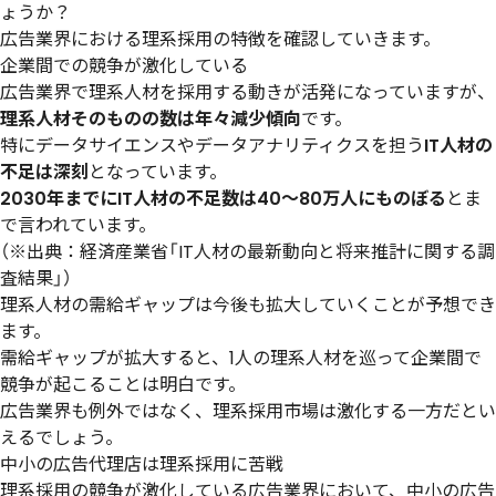
ょうか？
広告業界における理系採用の特徴を確認していきます。
企業間での競争が激化している
広告業界で理系人材を採用する動きが活発になっていますが、
理系人材そのものの数は年々減少傾向
です。
特にデータサイエンスやデータアナリティクスを担う
IT人材の
不足は深刻
となっています。
2030年までにIT人材の不足数は40〜80万人にものぼる
とま
で言われています。
（※出典：経済産業省「IT人材の最新動向と将来推計に関する調
査結果」）
理系人材の需給ギャップは今後も拡大していくことが予想でき
ます。
需給ギャップが拡大すると、1人の理系人材を巡って企業間で
競争が起こることは明白です。
広告業界も例外ではなく、理系採用市場は激化する一方だとい
えるでしょう。
中小の広告代理店は理系採用に苦戦
理系採用の競争が激化している広告業界において、中小の広告