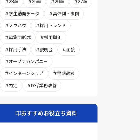
#28卒
#25卒
#26卒
#27卒
#学生動向データ
#具体例・事例
#ノウハウ
#採用トレンド
#母集団形成
#採用単価
#採用手法
#説明会
#面接
#オープンカンパニー
#インターンシップ
#早期選考
#内定
#DX/業務改善
おすすめお役立ち資料