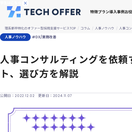
学生はこちら
特徴
プラン
導入事例
お
理系新卒特化のオファー型採用支援サービスTOP
コラム
人事ノウハウ
人事コン
人事ノウハウ
#DX/業務改善
人事コンサルティングを依頼
ト、選び方を解説
公開日：
2022.12.02
更新日：
2024.11.07