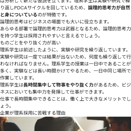
ば分析して新たな仮説を立てます。理系学生は実験や研究で繰
り返しPDCAサイクルを回しているため、
論理的思考力が自然
と身についている
のが特徴です。
論理的思考はビジネスの場面でも大いに役立ちます。
あらゆる部署で論理的思考力は武器となるため、論理的思考力
を持つ学生は採用されやすいと言えるでしょう。
ものごとをやり抜く力が高い
理系学生は前述したように、実験や研究を繰り返しています。
実験や研究は一度では結果が出ないため、何度も繰り返して行
わなければなりません。理系学生の授業は一日中であることが
多く、実験などは長い時間かけてやるため、一日中同じ場所で
作業しています。
理系学生は
長時間集中して物事をやり抜く力
があるため、ビジ
ネスにおいても集中力を発揮して仕事ができます。
仕事で長時間集中できることは、働く上で大きなメリットでし
ょう。
企業が理系採用に苦戦する理由