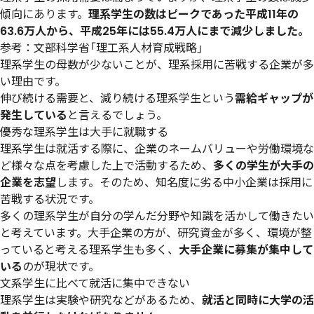
傾向にあります。
理系学生の数はピークであった平成11年の
63.6万人から、平成25年には55.4万人にまで減少しました。
参考：
文部科学省「理工系人材育成戦略」
理系学生の母数が少ないことが、理系採用に苦戦する企業が多
い理由です。
伸び続ける需要と、減り続ける理系学生という
需給ギャップが
発生している
と言えるでしょう。
優秀な理系学生は大手に就職する
理系学生は就活する際に、企業のネームバリューや労働環境な
ど様々な点を考慮した上で活動するため、
多くの学生が大手の
企業を志望
します。そのため、知名度に劣る中小企業は採用に
苦戦する状況です。
多くの理系学生が自分の学んだ分野や知識を活かして働きたい
と考えています。大手企業の方が、研究資金が多く、環境が整
っていると考える理系学生も多く、
大手企業に募集が集中して
いる
のが現状です。
文系学生に比べて就活に集中できない
理系学生は実験や研究などがあるため、
就活と同時に大学の活