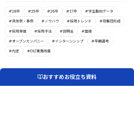
#28卒
#25卒
#26卒
#27卒
#学生動向データ
#具体例・事例
#ノウハウ
#採用トレンド
#母集団形成
#採用単価
#採用手法
#説明会
#面接
#オープンカンパニー
#インターンシップ
#早期選考
#内定
#DX/業務改善
おすすめお役立ち資料