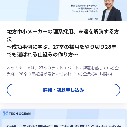
地方中小メーカーの理系採用、未達を解消する方
法
～成功事例に学ぶ、27卒の採用をやり切り28卒
でも選ばれる仕組みの作り方～
本セミナーでは、27卒のラストスパートに課題を感じている企
業様、28卒の早期選考設計に悩まれている企業様のお悩みに、
その場でリアルタイムにお答えします。「今まさに困っているこ
と」「具体的に聞いてみたいこと」を、ぜひお気軽にご相談くだ
詳細・視聴申し込み
さい。理系採用に特化したサービス提供者ならではの視点で、
明日から実践 ...