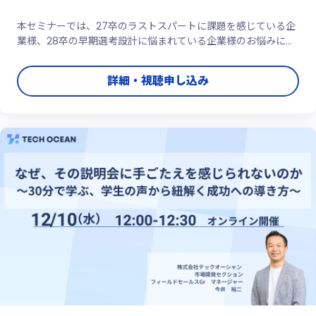
本セミナーでは、27卒のラストスパートに課題を感じている企
業様、28卒の早期選考設計に悩まれている企業様のお悩みに、
その場でリアルタイムにお答えします。「今まさに困っているこ
と」「具体的に聞いてみたいこと」を、ぜひお気軽にご相談くだ
詳細・視聴申し込み
さい。理系採用に特化したサービス提供者ならではの視点で、
明日から実践 ...