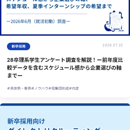
2026.07.22
新卒採用
28卒理系学生アンケート調査を解説！ー前年度比
較データを含むスケジュール感から企業選びの軸
までー
#具体例・事例
#ノウハウ
#母集団形成
#内定