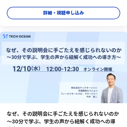
その場でリアルタイムにお答えします。「今まさに困っているこ
と」「具体的に聞いてみたいこと」を、ぜひお気軽にご相談くだ
詳細・視聴申し込み
さい。理系採用に特化したサービス提供者ならではの視点で、
明日から実践 ...
なぜ、その説明会に手ごたえを感じられないのか
～30分で学ぶ、学生の声から紐解く成功への導