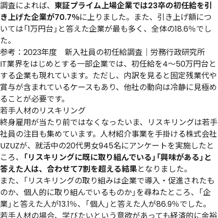
調査によれば、
東証プライム上場企業では23卒の初任給を引
き上げた企業が70.7％
に上りました。また、引き上げ額につ
いては「1万円台」と答えた企業が最も多く、全体の18.6％でし
た。
参考：
2023年度 新入社員の初任給調査｜労務行政研究所
IT業界をはじめとする一部企業では、初任給を4〜50万円台と
する企業も現れています。ただし、内訳を見ると固定残業代や
賞与が含まれているケースもあり、他社の動向は冷静に見極め
ることが必要です。
若手人材のリスキリング
終身雇用が当たり前ではなくなったいま、リスキリングは若手
社員の注目も集めています。人材紹介事業を手掛ける株式会社
UZUZが、就活中の20代男女945名にアンケートを実施したと
ころ、
「リスキリングに既に取り組んでいる」「興味がある」と
答えた人は、合わせて7割を超える結果
となりました。
また、「リスキリングの取り組みは企業で導入・促進されたも
のか、個人的に取り組んでいるものか」を尋ねたところ、「企
業」と答えた人が13.1％、「個人」と答えた人が86.9％でした。
若手人材の場合、学びたいという意欲があっても経済的に余裕