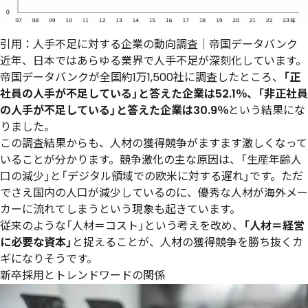
引用：
人手不足に対する企業の動向調査｜帝国データバンク
近年、日本ではあらゆる業界で人手不足が深刻化しています。
帝国データバンクが全国約1万1,500社に調査したところ、
「正
社員の人手が不足している」と答えた企業は52.1％、「非正社員
の人手が不足している」と答えた企業は30.9％
という結果にな
りました。
この調査結果からも、人材の獲得競争がますます激しくなって
いることが分かります。競争激化の主な原因は、「生産年齢人
口の減少」と「デジタル領域での欧米に対する遅れ」です。ただ
でさえ国内の人口が減少しているのに、優秀な人材が海外メー
カーに流れてしまうという現象も起きています。
従来のような「人材＝コスト」という考えを改め、
「人材＝経営
に必要な資本」
と捉えることが、人材の獲得競争を勝ち抜くカ
ギになりそうです。
新卒採用とトレンドワードの関係