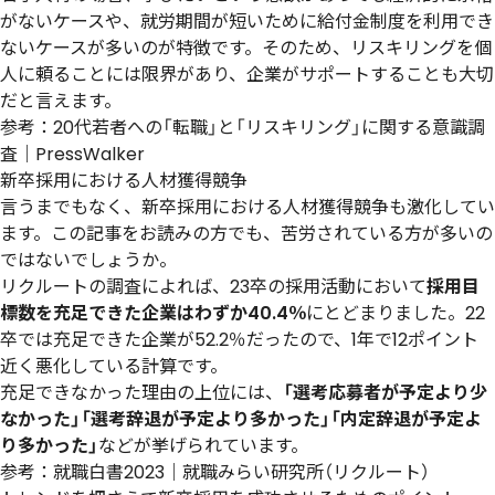
がないケースや、就労期間が短いために給付金制度を利用でき
ないケースが多いのが特徴です。そのため、リスキリングを個
人に頼ることには限界があり、企業がサポートすることも大切
だと言えます。
参考：
20代若者への「転職」と「リスキリング」に関する意識調
査｜PressWalker
新卒採用における人材獲得競争
言うまでもなく、新卒採用における人材獲得競争も激化してい
ます。この記事をお読みの方でも、苦労されている方が多いの
ではないでしょうか。
リクルートの調査によれば、23卒の採用活動において
採用目
標数を充足できた企業はわずか40.4％
にとどまりました。22
卒では充足できた企業が52.2％だったので、1年で12ポイント
近く悪化している計算です。
充足できなかった理由の上位には、
「選考応募者が予定より少
なかった」「選考辞退が予定より多かった」「内定辞退が予定よ
り多かった」
などが挙げられています。
参考：
就職白書2023｜就職みらい研究所（リクルート）