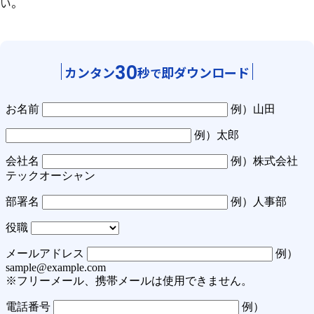
い。
30
カンタン
秒
即ダウンロード
で